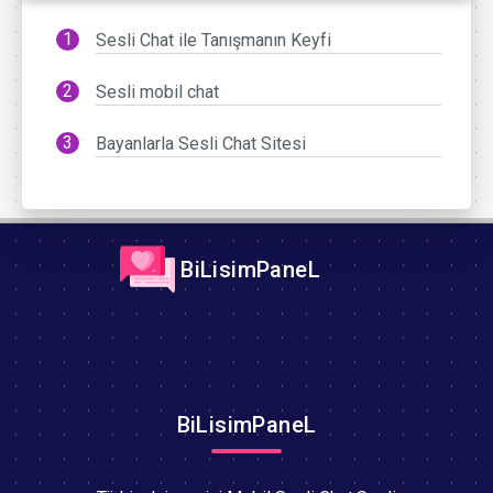
Sesli Chat ile Tanışmanın Keyfi
Sesli mobil chat
Bayanlarla Sesli Chat Sitesi
BiLisimPaneL
BiLisimPaneL