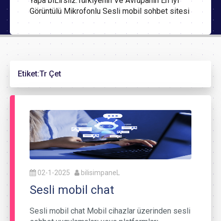
Yapa biLirsiiz.Türkiyenin Ve Avrupanın En iyi
Görüntülü Mikrofonlu Sesli mobil sohbet sitesi
Etiket:
Tr Çet
02-1-2025
bilisimpaneL
Sesli mobil chat
Sesli mobil chat Mobil cihazlar üzerinden sesli